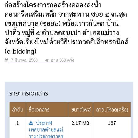
ก่อสร้างโครงการก่อสร้างคลองส่งน้ำ
คอนกรีตเสริมเหล็ก จากสะพาน ซอย ๔ จนสุด
เขตเทศบาล (ซอย๖) พร้อมราวกันตก บ้าน
ป่าติ้ว หมู่ที่ ๕ ตำบลดอนเปา อำเภอแม่วาง
จังหวัดเชียงใหม่ ด้วยวิธีประกวดอิเล็กทรอนิกส์
(e-bidding)
7 มีนาคม 2568
อ่าน 360 ครั้ง
รายการเอกสาร
ลำดับ
ชื่อเอกสาร
ขนาดไฟล์
ดาวน์โหลด(ครั้ง)
1
ประกาศ
2.17 MB.
187
เทศบาลตำบลแม่
วาง ประกวดราคา